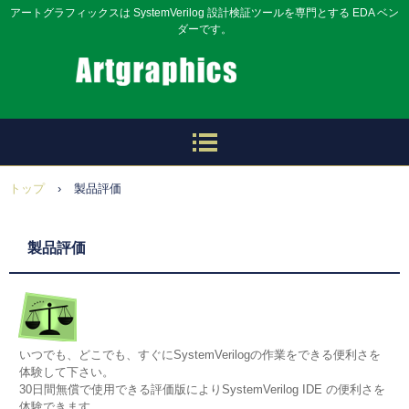
アートグラフィックスは SystemVerilog 設計検証ツールを専門とする EDA ベン
ダーです。
トップ
›
製品評価
製品評価
いつでも、どこでも、すぐにSystemVerilogの作業をできる便利さを
体験して下さい。
30日間無償で使用できる評価版によりSystemVerilog IDE の便利さを
体験できます。