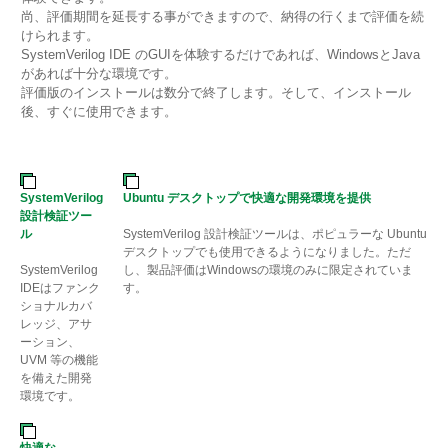
尚、評価期間を延長する事ができますので、納得の行くまで評価を続
けられます。
SystemVerilog IDE のGUIを体験するだけであれば、WindowsとJava
があれば十分な環境です。
評価版のインストールは数分で終了します。そして、インストール
後、すぐに使用できます。
SystemVerilog
Ubuntu デスクトップで快適な開発環境を提供
設計検証ツー
ル
SystemVerilog 設計検証ツールは、ポピュラーな Ubuntu
デスクトップでも使用できるようになりました。ただ
SystemVerilog
し、製品評価はWindowsの環境のみに限定されていま
IDE
はファンク
す。
ショナルカバ
レッジ、アサ
ーション、
UVM
等の機能
を備えた開発
環境です。